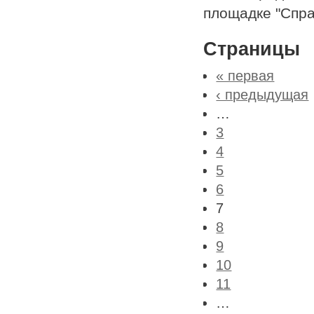
площадке "Справ
Страницы
« первая
‹ предыдущая
…
3
4
5
6
7
8
9
10
11
…