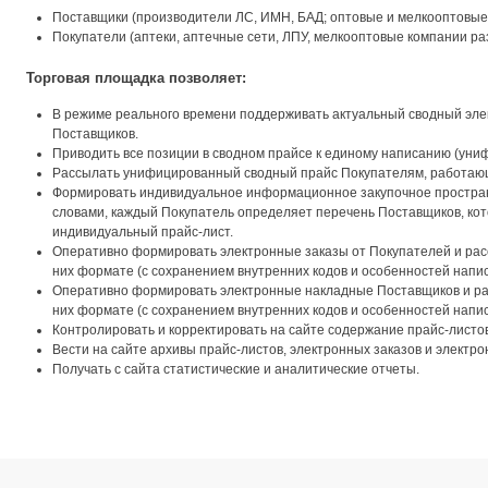
Поставщики (производители ЛС, ИМН, БАД; оптовые и мелкооптовые
Покупатели (аптеки, аптечные сети, ЛПУ, мелкооптовые компании раз
Торговая площадка позволяет:
В режиме реального времени поддерживать актуальный сводный эл
Поставщиков.
Приводить все позиции в сводном прайсе к единому написанию (уни
Рассылать унифицированный сводный прайс Покупателям, работающ
Формировать индивидуальное информационное закупочное простран
словами, каждый Покупатель определяет перечень Поставщиков, ко
индивидуальный прайс-лист.
Оперативно формировать электронные заказы от Покупателей и рас
них формате (с сохранением внутренних кодов и особенностей напис
Оперативно формировать электронные накладные Поставщиков и ра
них формате (с сохранением внутренних кодов и особенностей напис
Контролировать и корректировать на сайте содержание прайс-листов
Вести на сайте архивы прайс-листов, электронных заказов и электр
Получать с сайта статистические и аналитические отчеты.