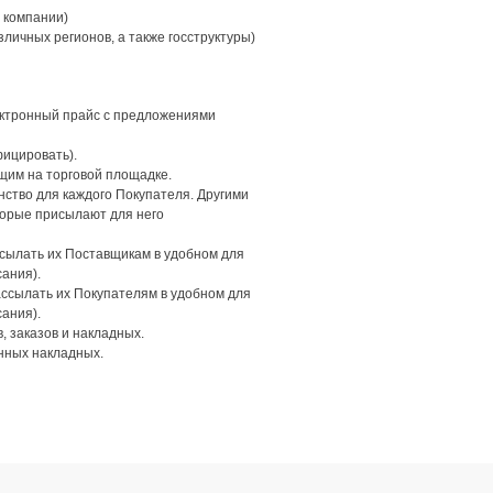
 компании)
личных регионов, а также госструктуры)
ектронный прайс с предложениями
фицировать).
им на торговой площадке.
ство для каждого Покупателя. Другими
торые присылают для него
сылать их Поставщикам в удобном для
ания).
ссылать их Покупателям в удобном для
ания).
, заказов и накладных.
онных накладных.