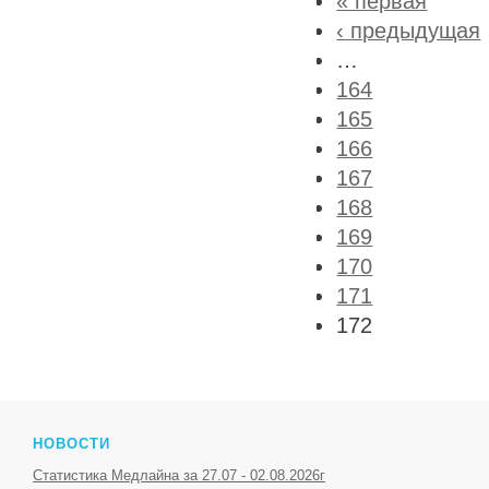
« первая
‹ предыдущая
…
164
165
166
167
168
169
170
171
172
НОВОСТИ
Статистика Медлайна за 27.07 - 02.08.2026г